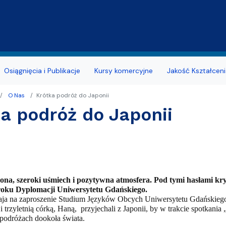
Przejdź do treści
Osiągnięcia i Publikacje
Kursy komercyjne
Jakość Kształceni
O Nas
Krótka podróż do Japonii
ratów dla WE i WZ
a podróż do Japonii
ńcowe z lektoratów
z lektoratów
na, szeroki uśmiech i pozytywna atmosfera. Pod tymi hasłami kryj
roku Dyplomacji Uniwersytetu Gdańskiego.
ja na zaproszenie Studium Języków Obcych Uniwersytetu Gdańskiego,
i trzyletnią córką, Haną,
przyjechali z Japonii, by w trakcie spotkani
 podróżach dookoła świata.