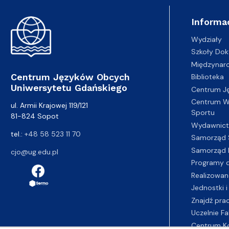
Informa
Wydziały
Szkoły Dok
Międzynar
Centrum Języków Obcych
Biblioteka
Uniwersytetu Gdańskiego
Centrum J
Centrum Wy
ul. Armii Krajowej 119/121
Sportu
81-824 Sopot
Wydawnic
tel.:
+48 58 523 11 70
Samorząd 
Samorząd 
cjo@ug.edu.pl
Programy d
Realizowan
Jednostki i
Znajdź pra
Uczelnie Fa
Centrum K