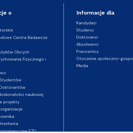
cje o
Informacje dla
Kandydaci
Studenci
torskie
Doktoranci
odowe Centra Badawcze
Absolwenci
Pracownicy
ęzyków Obcych
Otoczenie społeczno-gospo
chowania Fizycznego i
Media
two
Studentów
Doktorantów
oskonałości naukowej
e projekty
 organizacje
cownika
hrenheita
ompetencyjne EZD