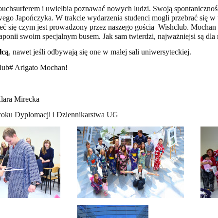
ouchsurferem i uwielbia poznawać nowych ludzi. Swoją spontanicznoś
wego Japończyka. W trakcie wydarzenia studenci mogli przebrać się w t
eć się czym jest prowadzony przez naszego gościa
Wishclub. Mochan t
aponii swoim specjalnym busem. Jak sam twierdzi, najważniejsi są dla n
łcą
, nawet jeśli odbywają się one w małej sali uniwersyteckiej.
ub# Arigato Mochan!
Klara Mirecka
roku Dyplomacji i Dziennikarstwa UG