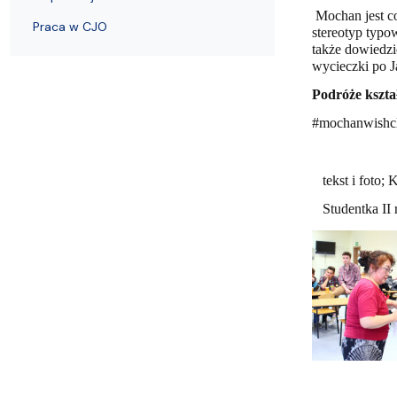
Praca w CJO
Mochan jest c
Praca w CJO
stereotyp typo
także dowiedzi
wycieczki po J
Podróże kszta
#mochanwishcl
tekst i foto; 
Studentka II 