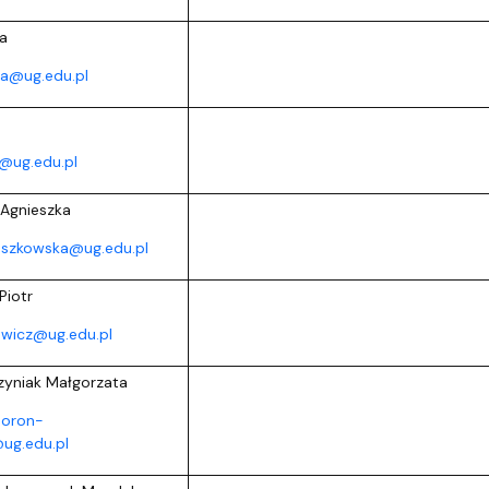
la
ka@ug.edu.pl
@ug.edu.pl
 Agnieszka
aszkowska@ug.edu.pl
Piotr
ewicz@ug.edu.pl
yniak Małgorzata
boron-
ug.edu.pl