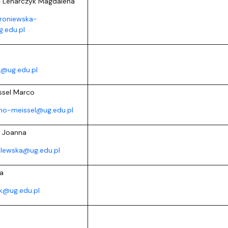
– Lenarczyk Magdalena
roniewska-
.edu.pl
k@ug.edu.pl
ssel Marco
no-meissel@ug.edu.pl
 Joanna
elewska@ug.edu.pl
la
yk@ug.edu.pl