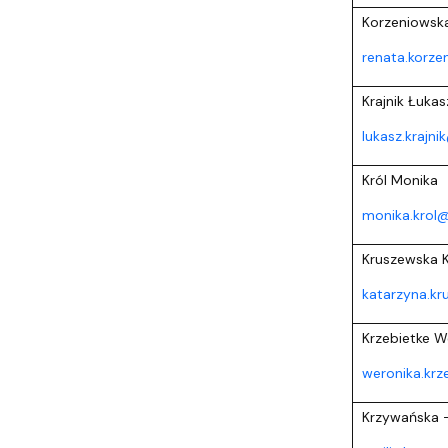
Korzeniowsk
renata.korze
Krajnik Łukas
lukasz.krajni
Król Monika
monika.krol@
Kruszewska 
katarzyna.k
Krzebietke W
weronika.krz
Krzywańska –