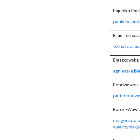
Praca w CJO
Bajerska Pau
paula.bajers
Bilau Tomasz
tomasz.bilau
Błaszkowska
agnieszka.bl
Bohdziewicz 
piotr.bohdzi
Boroń-Wawrz
malgorzata.
wawrzyniak@