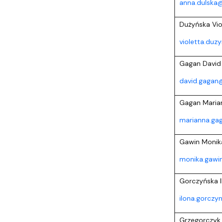
anna.dulska@
Dużyńska Vio
violetta.duz
Gagan David
david.gagan
Gagan Maria
marianna.ga
Gawin Monik
monika.gawi
Gorczyńska I
ilona.gorczy
Grzegorczyk 