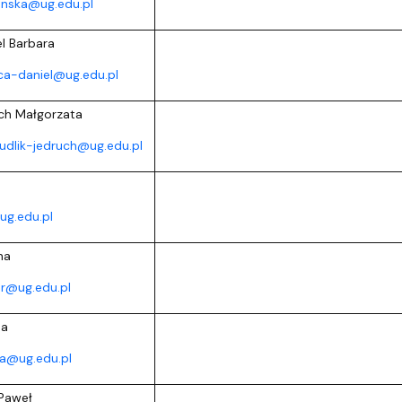
anska@ug.edu.pl
l Barbara
ca-daniel@ug.edu.pl
ch Małgorzata
udlik-jedruch@ug.edu.pl
ug.edu.pl
na
r@ug.edu.pl
na
ka@ug.edu.pl
Paweł