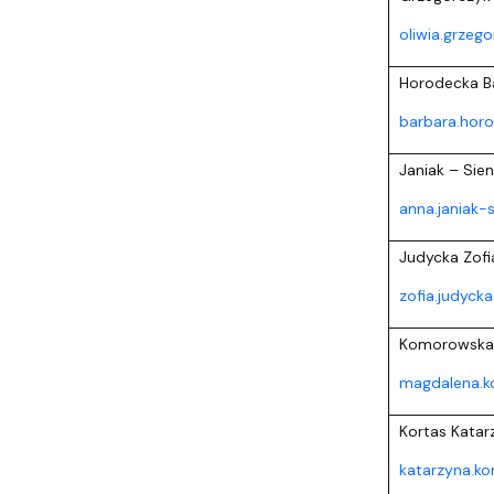
oliwia.grzeg
Horodecka B
barbara.hor
Janiak – Sie
anna.janiak-
Judycka Zofi
zofia.judyck
Komorowska
magdalena.k
Kortas Katar
katarzyna.ko