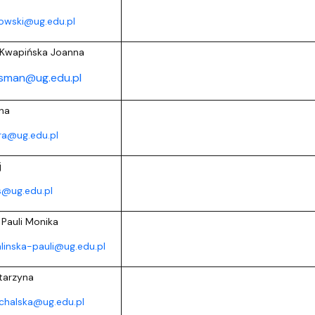
owski@ug.edu.pl
Kwapińska Joanna
dsman@ug.edu.pl
na
ra@ug.edu.pl
j
s@ug.edu.pl
 Pauli Monika
inska-pauli@ug.edu.pl
tarzyna
chalska@ug.edu.pl