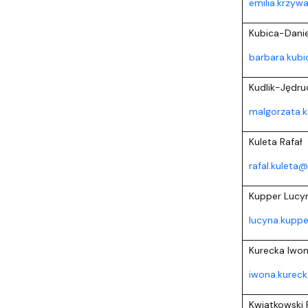
emilia.krzyw
Kubica-Danie
barbara.kubi
Kudlik-Jędru
malgorzata.k
Kuleta Rafał
rafal.kuleta@
Kupper Lucy
lucyna.kuppe
Kurecka Iwo
iwona.kurec
Kwiatkowski 