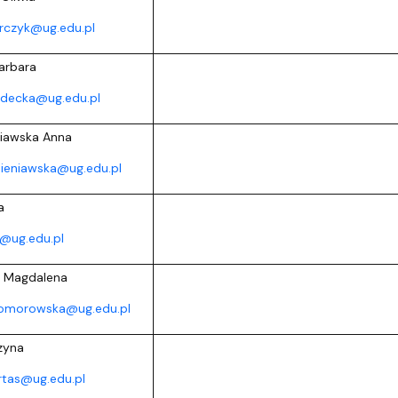
orczyk@ug.edu.pl
arbara
odecka@ug.edu.pl
niawska Anna
sieniawska@ug.edu.pl
a
a@ug.edu.pl
 Magdalena
omorowska@ug.edu.pl
zyna
rtas@ug.edu.pl