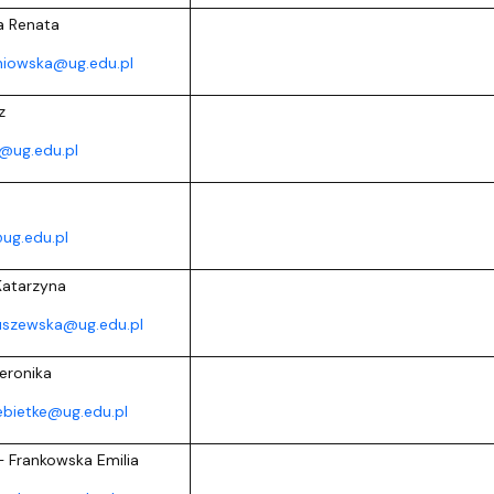
a Renata
niowska@ug.edu.pl
z
k@ug.edu.pl
ug.edu.pl
Katarzyna
ruszewska@ug.edu.pl
eronika
ebietke@ug.edu.pl
 Frankowska Emilia