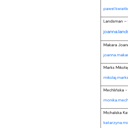
pawel.kwiatk
Landsman – 
joanna.lan
Makara Joan
joanna.maka
Marks Mikoła
mikolaj.mark
Mechlińska -
monika.mechl
Michalska Ka
katarzyna.mi