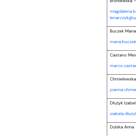
Broniewska 
magdalena.b
lenarczyk@ug
Buczek Maria
maria.bucze
Castano Mei
marco.casta
Chmielewska
joanna.chmi
Dłużyk Izabe
izabela.dluz
Dulska Anna