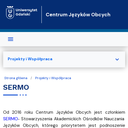
Przejdź do treści
Centrum Języków Obcych
expand_more
Projekty i Współpraca
Strona główna
Projekty i Współpraca
SERMO
Od 2016 roku Centrum Języków Obcych jest członkiem
SERMO
Stowarzyszenia Akademickich Ośrodków Nauczania
-
Języków Obcych, którego priorytetem jest podnoszenie