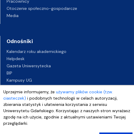
Pracownicy
Otoczenie społeczno-gospodarcze
Media
Odnośniki
Kalendarz roku akademickiego
Helpdesk
Gazeta Uniwersytecka
BIP
Kampusy UG
Biuro Karier UG
Uprzejmie informujemy, że
używamy plików cookie (tzw.
Oferty pracy
ciasteczek)
i podobnych technologii w celach autoryzacji,
Deklaracja dostępności
zbierania statystyk i ułatwienia korzystania z serwisu
Uniwersytetu Gdańskiego. Korzystając z naszych stron wyrażasz
zgodę na ich użycie, zgodnie z aktualnymi ustawieniami Twojej
przeglądarki.