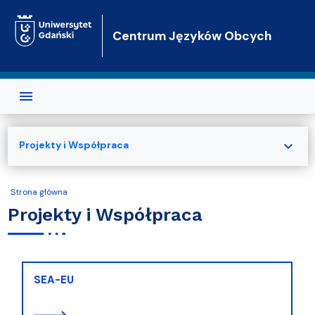
Przejdź do treści
Centrum Języków Obcych
expand_more
Projekty i Współpraca
Strona główna
Projekty i Współpraca
SEA-EU