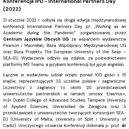
Konferencja IPD - International Partners Day
(2022)
21 stycznia 2022 r. odbyła się druga edycja międzynarodowej
konferencji International Partners Day, pt. „Working as an
Academic during the Pandemic” zorganizowanej przez
Centrum Języków Obcych UG
ze wsparciem wydawnictw
Pearson i Macmillan, Biura Współpracy Międzynarodowej UG
oraz Biura Projektu The European University of the Seas –
SEA-EU. Wydarzenie odbyło się zdalnie, za pośrednictwem
platformy MS Teams, a językiem konferencji był język angielski.
Łącznie w wydarzeniu udział wzięło ponad 100 gości z 15
krajów, reprezentujących 33 uczelnie polskie i zagraniczne.
Uczestnicy z zagranicy to około 20 przedstawicieli
uniwersytetów partnerskich w ramach umowy Erasmus+,
m.in. Dublin College of Advanced Studies, Tampere University
of Applied Sciences, Universidad de Zaragoza oraz 3
przedstawicieli z uniwersytetów tworzących konsorcjum SEA-
EU (University of Malta, University of Split i University of
Cadiz). Uroczystego otwarcia konferencji dokonała p. prof.
dr