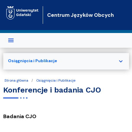
Przejdź do treści
Centrum Języków Obcych
expand_more
Osiągnięcia i Publikacje
Strona główna
Osiągnięcia i Publikacje
Konferencje i badania CJO
Badania CJO