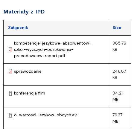
Materiały z IPD
Załącznik
Size
kompetencje-jezykowe-absolwentow-
985.76
szkol-wyzszych-oczekiwania-
KB
pracodawcow-raport.pdf
sprawozdanie
246.87
KB
konferencja film
94.21
MB
o-wartosci-jezykow-obcych.avi
76.27
MB