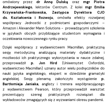
omówiony przez
dr Annę Dulską
oraz
mgr Piotra
Andrzejewskiego
, lektorów Centrum. Z kolei
mgr Emilia
Krzywańska-Frankowska, Zastępca Dyrektora CJO
ds. Kształcenia i Rozwoju
, omówiła efekty rozwijanej
współpracy Jednostki z podmiotami gospodarczymi –
Amazon i Alexander Mann Solutions - prowadzącymi szkolenia
w językach obcych przybliżające studentom wymagania i
oczekiwania nowoczesnego rynku pracy.
Dzięki współpracy z wydawnictwem Macmillan, praktyczną
sesję metodyczną analizującą materiały dydaktyczne i
możliwości ich praktycznego wykorzystania w nauce zdalnej,
przeprowadził
p. Jon Hird
(Uniwersytet Oxfordzki,
wydawnictwo Macmillan) uznany autor wielu podręczników do
nauki języka angielskiego, ekspert w dziedzinie gramatyki
angielskiej. Sesję plenarną zakończyło wystąpienie
p.
Bartłomieja Janiaka
, anglisty i trenera współpracującego
z wydawnictwem Pearson, który przeprowadził warsztat
prezentujący szereg praktycznych rozwiązań dla
wykładowców zmagających się z wyzwaniami okresu pandemii.