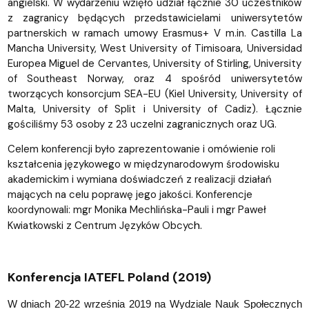
angielski. W wydarzeniu wzięło udział łącznie 30 uczestników
z zagranicy będących przedstawicielami uniwersytetów
partnerskich w ramach umowy Erasmus+ V m.in. Castilla La
Mancha University, West University of Timisoara, Universidad
Europea Miguel de Cervantes, University of Stirling, University
of Southeast Norway, oraz 4 spośród uniwersytetów
tworzących konsorcjum SEA-EU (Kiel University, University of
Malta, University of Split i University of Cadiz). Łącznie
gościliśmy 53 osoby z 23 uczelni zagranicznych oraz UG.
Celem konferencji było zaprezentowanie i omówienie roli
kształcenia językowego w międzynarodowym środowisku
akademickim i wymiana doświadczeń z realizacji działań
mających na celu poprawę jego jakości. Konferencje
koordynowali: mgr Monika Mechlińska-Pauli i mgr Paweł
h.
Kwiatkowski z Centrum Języków Obcyc
Konferencja IATEFL Poland (2019)
W dniach 20-22 września 2019 na Wydziale Nauk Społecznych