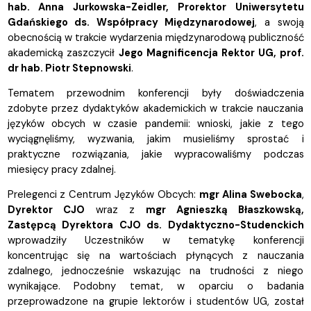
hab. Anna Jurkowska-Zeidler, Prorektor Uniwersytetu
Gdańskiego ds. Współpracy Międzynarodowej
, a swoją
obecnością w trakcie wydarzenia międzynarodową publiczność
akademicką zaszczycił
Jego Magnificencja Rektor UG, prof.
dr hab. Piotr Stepnowski
.
Tematem przewodnim konferencji były doświadczenia
zdobyte przez dydaktyków akademickich w trakcie nauczania
języków obcych w czasie pandemii: wnioski, jakie z tego
wyciągnęliśmy, wyzwania, jakim musieliśmy sprostać i
praktyczne rozwiązania, jakie wypracowaliśmy podczas
miesięcy pracy zdalnej.
Prelegenci z Centrum Języków Obcych:
mgr Alina Swebocka
,
Dyrektor CJO
wraz z
mgr Agnieszką Błaszkowską,
Zastępcą Dyrektora CJO ds. Dydaktyczno-Studenckich
wprowadziły Uczestników w tematykę konferencji
koncentrując się na wartościach płynących z nauczania
zdalnego, jednocześnie wskazując na trudności z niego
wynikające. Podobny temat, w oparciu o badania
przeprowadzone na grupie lektorów i studentów UG, został