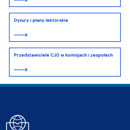
Dyżury i plany lektorskie
Przedstawiciele CJO w komisjach i zespołach