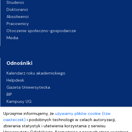
Studenci
Doktoranci
Absolwenci
Pracownicy
Otoczenie społeczno-gospodarcze
Media
Odnośniki
Kalendarz roku akademickiego
Helpdesk
Gazeta Uniwersytecka
BIP
Kampusy UG
Biuro Karier UG
Uprzejmie informujemy, że
używamy plików cookie (tzw.
Oferty pracy
ciasteczek)
i podobnych technologii w celach autoryzacji,
Deklaracja dostępności
zbierania statystyk i ułatwienia korzystania z serwisu