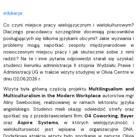
edukacja
Co czyni miejsce pracy wielojęzycznym i wielokulturowym?
Dlaczego pracodawcy szczególnie doceniają pracowników
posługujących się kilkoma językami obcymi? Jakie wyzwania i
problemy mogą napotkać zespoły międzynarodowe w
nowoczesnym miejscu pracy i jak skutecznie sobie z nimi
radzić? Na te i inne pytania odpowiedzi starali się uzyskać
studenci kierunku administracja II stopnia Wydziału Prawa i
Administracji UG w trakcie wizyty studyjnej w Olivia Centre w
dniu 02.06.2026 r.
Wizyta była główną częścią projektu
Multilingualism and
Multiculturalism in the Modern Workplace
autorstwa mgr
Aliny Swebockiej, realizowanej w ramach lektoratu języka
angielskiego. Studenci mieli okazję odwiedzić strefy oraz
spotkać się z przedstawicielami firm:
O4 Coworking, Bayer
oraz
Aspire Systems
, w których wielojęzyczność i
wielokulturowość jest wpisana w organizacyjne DNA.
Dodatkową atrakcją wizyty było spotkanie w naturze Olivia