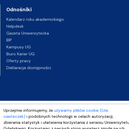
Odnośniki
Kalendarz roku akademickiego
Helpdesk
Gazeta Uniwersytecka
BIP
Kampusy UG
Biuro Karier UG
Oferty pracy
Deklaracja dostępności
Uprzejmie informujemy, że
używamy plików cookie (tzw.
ciasteczek)
i podobnych technologii w celach autoryzacji,
zbierania statystyk i ułatwienia korzystania z serwisu Uniwersytet
Gdańskiego. Korzystając z naszych stron wyrażasz zgodę na ich