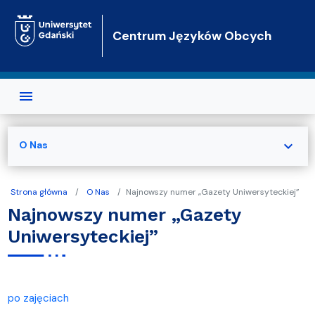
Przejdź do treści
Centrum Języków Obcych
expand_more
O Nas
Strona główna
O Nas
Najnowszy numer „Gazety Uniwersyteckiej”
Najnowszy numer „Gazety
Uniwersyteckiej”
po zajęciach