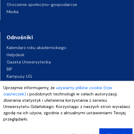
Otoczenie społeczno-gospodarcze
Media
Odnośniki
Kalendarz roku akademickiego
Helpdesk
Gazeta Uniwersytecka
BIP
Kampusy UG
Biuro Karier UG
Uprzejmie informujemy, że
używamy plików cookie (tzw.
Oferty pracy
ciasteczek)
i podobnych technologii w celach autoryzacji,
Deklaracja dostępności
zbierania statystyk i ułatwienia korzystania z serwisu
Uniwersytetu Gdańskiego. Korzystając z naszych stron wyrażasz
zgodę na ich użycie, zgodnie z aktualnymi ustawieniami Twojej
przeglądarki.