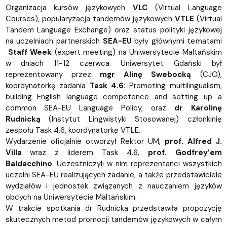
Organizacja kursów językowych
VLC
(Virtual Language
Courses), popularyzacja tandemów językowych
VTLE
(Virtual
Tandem Language Exchange) oraz status polityki językowej
na uczelniach partnerskich
SEA-EU
były głównymi tematami
Staff Week
(expert meeting) na Uniwersytecie Maltańskim
w dniach 11-12 czerwca. Uniwersytet Gdański był
reprezentowany przez
mgr Alinę Swebocką
(CJO),
koordynatorkę zadania
Task 4.6
: Promoting multilingualism,
building English language competence and setting up a
common SEA-EU Language Policy, oraz
dr Karolinę
Rudnicką
(Instytut Lingwistyki Stosowanej) członkinię
zespołu Task 4.6, koordynatorkę VTLE.
Wydarzenie oficjalnie otworzył Rektor UM,
prof. Alfred J.
Villa
wraz z liderem Task 4.6,
prof. Godfrey’em
Baldacchino
. Uczestniczyli w nim reprezentanci wszystkich
uczelni SEA-EU realizujących zadanie, a także przedstawiciele
wydziałów i jednostek związanych z nauczaniem języków
obcych na Uniwersytecie Maltańskim.
W trakcie spotkania dr Rudnicka przedstawiła propozycję
skutecznych metod promocji tandemów językowych w całym