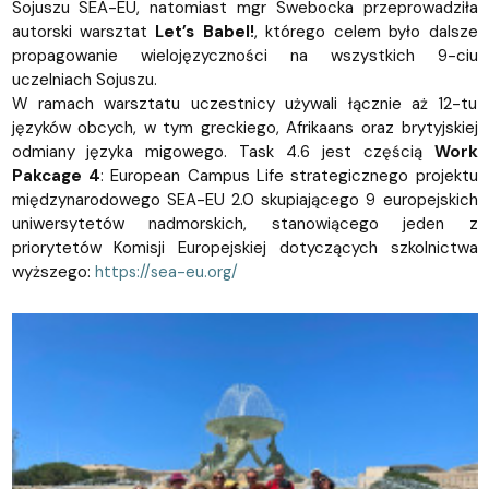
Sojuszu SEA-EU, natomiast mgr Swebocka przeprowadziła
autorski warsztat
Let’s Babel!
, którego celem było dalsze
propagowanie wielojęzyczności na wszystkich 9-ciu
uczelniach Sojuszu.
W ramach warsztatu uczestnicy używali łącznie aż 12-tu
języków obcych, w tym greckiego, Afrikaans oraz brytyjskiej
odmiany języka migowego. Task 4.6 jest częścią
Work
Pakcage 4
: European Campus Life strategicznego projektu
międzynarodowego SEA-EU 2.0 skupiającego 9 europejskich
uniwersytetów nadmorskich, stanowiącego jeden z
priorytetów Komisji Europejskiej dotyczących szkolnictwa
wyższego:
https://sea-eu.org/