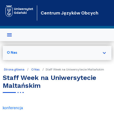
Przejdź do treści
Centrum Języków Obcych
expand_more
O Nas
Strona główna
O Nas
Staff Week na Uniwersytecie Maltańskim
Staff Week na Uniwersytecie
Maltańskim
konferencja