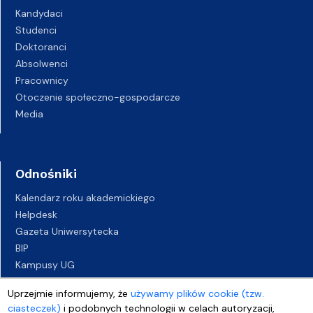
Kandydaci
Studenci
Doktoranci
Absolwenci
Pracownicy
Otoczenie społeczno-gospodarcze
Media
Odnośniki
Kalendarz roku akademickiego
Helpdesk
Gazeta Uniwersytecka
BIP
Kampusy UG
Biuro Karier UG
Uprzejmie informujemy, że
używamy plików cookie (tzw.
Oferty pracy
ciasteczek)
i podobnych technologii w celach autoryzacji,