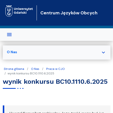
Przejdź do treści
Centrum Języków Obcych
expand_more
O Nas
Strona główna
O Nas
Praca w CJO
wynik konkursu BC10.1110.6.2025
wynik konkursu BC10.1110.6.2025